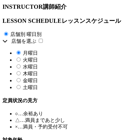
I
NSTRUCTOR
講師紹介
L
ESSON SCHEDULE
レッスンスケジュール
店舗別
曜日別
店舗を選ぶ
月曜日
火曜日
水曜日
木曜日
金曜日
土曜日
定員状況の見方
○…余裕あり
△…満員まであと少し
×
…満員・予約受付不可
対象年齢