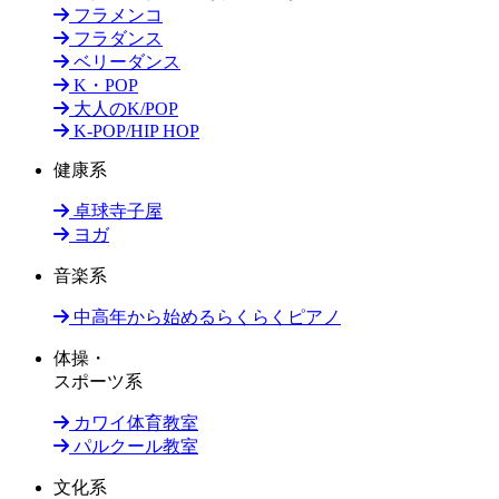
フラメンコ
フラダンス
ベリーダンス
K・POP
大人のK/POP
K-POP/HIP HOP
健康系
卓球寺子屋
ヨガ
音楽系
中高年から始めるらくらくピアノ
体操・
スポーツ系
カワイ体育教室
パルクール教室
文化系