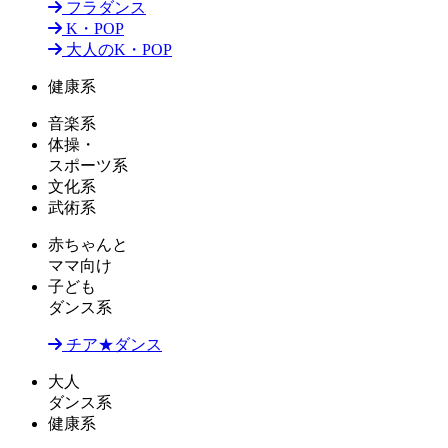
フラダンス
K・POP
大人のK・POP
健康系
音楽系
体操・
スポーツ系
文化系
武術系
赤ちゃんと
ママ向け
子ども
ダンス系
チア★ダンス
大人
ダンス系
健康系