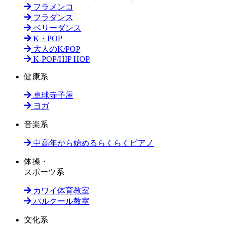
フラメンコ
フラダンス
ベリーダンス
K・POP
大人のK/POP
K-POP/HIP HOP
健康系
卓球寺子屋
ヨガ
音楽系
中高年から始めるらくらくピアノ
体操・
スポーツ系
カワイ体育教室
パルクール教室
文化系