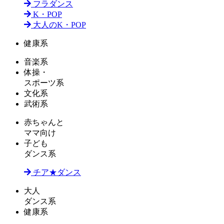
フラダンス
K・POP
大人のK・POP
健康系
音楽系
体操・
スポーツ系
文化系
武術系
赤ちゃんと
ママ向け
子ども
ダンス系
チア★ダンス
大人
ダンス系
健康系