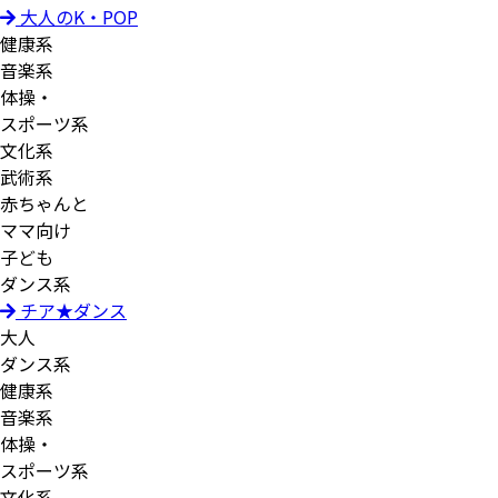
大人のK・POP
健康系
音楽系
体操・
スポーツ系
文化系
武術系
赤ちゃんと
ママ向け
子ども
ダンス系
チア★ダンス
大人
ダンス系
健康系
音楽系
体操・
スポーツ系
文化系