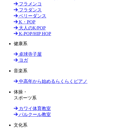
フラメンコ
フラダンス
ベリーダンス
K・POP
大人のK/POP
K-POP/HIP HOP
健康系
卓球寺子屋
ヨガ
音楽系
中高年から始めるらくらくピアノ
体操・
スポーツ系
カワイ体育教室
パルクール教室
文化系