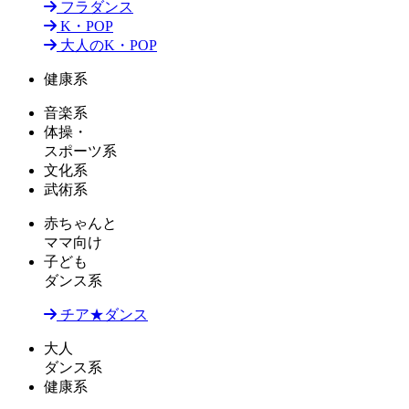
フラダンス
K・POP
大人のK・POP
健康系
音楽系
体操・
スポーツ系
文化系
武術系
赤ちゃんと
ママ向け
子ども
ダンス系
チア★ダンス
大人
ダンス系
健康系