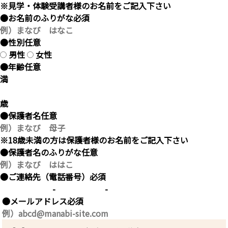
※見学・体験受講者様のお名前をご記入下さい
●お名前のふりがな
必須
●性別
任意
男性
女性
●年齢
任意
満
歳
●保護者名
任意
※18歳未満の方は保護者様のお名前をご記入下さい
●保護者名のふりがな
任意
●ご連絡先（電話番号）
必須
-
-
●メールアドレス
必須