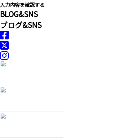
B
LOG&
S
NS
ブログ&SNS