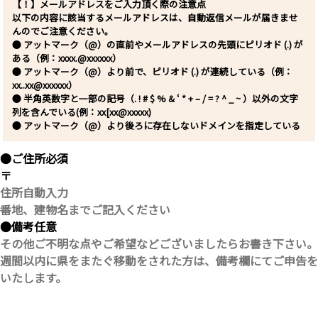
【！】メールアドレスをご入力頂く際の注意点
以下の内容に該当するメールアドレスは、自動返信メールが届きませ
んのでご注意ください。
● アットマーク（@）の直前やメールアドレスの先頭にピリオド (.) が
ある（例：xxxx.@xxxxxx）
● アットマーク（@）より前で、ピリオド (.) が連続している（例：
xx..xx@xxxxxx）
● 半角英数字と一部の記号（. ! # $ % & ‘ * + – / = ? ^ _ ~ ）以外の文字
列を含んでいる(例：xx[xx@xxxxx)
● アットマーク（@）より後ろに存在しないドメインを指定している
●ご住所
必須
〒
●備考
任意