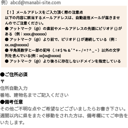
【！】メールアドレスをご入力頂く際の注意点
以下の内容に該当するメールアドレスは、自動返信メールが届きませ
んのでご注意ください。
● アットマーク（@）の直前やメールアドレスの先頭にピリオド (.) が
ある（例：xxxx.@xxxxxx）
● アットマーク（@）より前で、ピリオド (.) が連続している（例：
xx..xx@xxxxxx）
● 半角英数字と一部の記号（. ! # $ % & ‘ * + – / = ? ^ _ ~ ）以外の文字
列を含んでいる(例：xx[xx@xxxxx)
● アットマーク（@）より後ろに存在しないドメインを指定している
●ご住所
必須
〒
●備考
任意