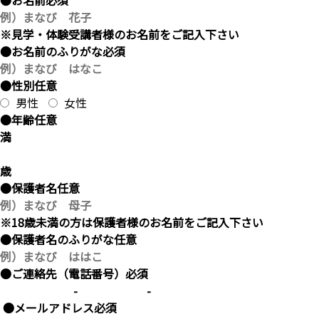
●お名前
必須
※見学・体験受講者様のお名前をご記入下さい
●お名前のふりがな
必須
●性別
任意
男性
女性
●年齢
任意
満
歳
●保護者名
任意
※18歳未満の方は保護者様のお名前をご記入下さい
●保護者名のふりがな
任意
●ご連絡先（電話番号）
必須
-
-
●メールアドレス
必須