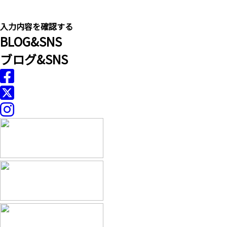
B
LOG&
S
NS
ブログ&SNS